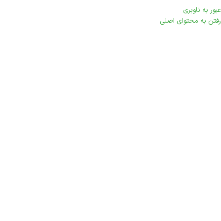
عبور به ناوبری
منو
رفتن به محتوای اصلی
روغن ارگانیک
دسته بندی ها
فروشگاه مزرعه وارش
»
روغن ارگانیک
Showing all 2 results
مشاهده فیلترها
فیلترها