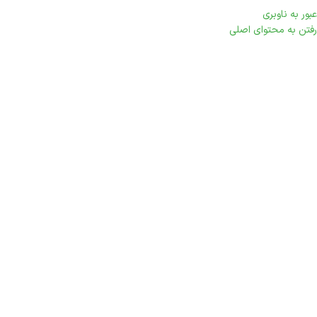
عبور به ناوبری
منو
رفتن به محتوای اصلی
این لیست مورد علاقه ها خالی است.
شما هنوز هیچ کالایی در لیست علاقه مندی ها ندارید.
محصولات جالب بسیاری را در صفحه "فروشگاه" ما پیدا خواهید کرد.
بازگشت به فروشگاه