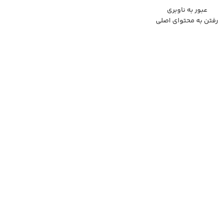
عبور به ناوبری
منو
رفتن به محتوای اصلی
فروشگاه مزرعه وارش
»
فروشگاه
»
سبزی خشک ارگانیک
»
سبزی خشک
ماهی